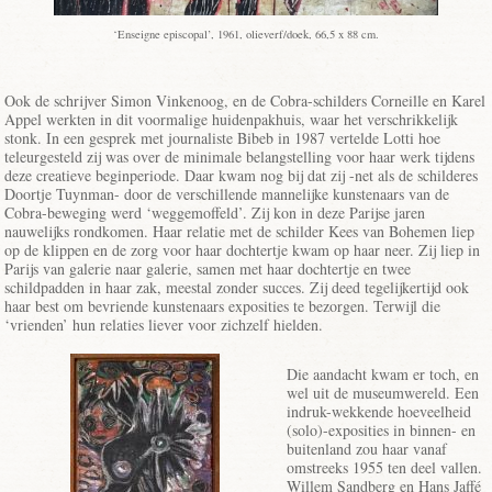
‘Enseigne episcopal’, 1961, olieverf/doek, 66,5 x 88 cm.
Ook de schrijver Simon Vinkenoog, en de Cobra-schilders Corneille en Karel
Appel werkten in dit voormalige huidenpakhuis, waar het verschrikkelijk
stonk. In een gesprek met journaliste Bibeb in 1987 vertelde Lotti hoe
teleurgesteld zij was over de minimale belangstelling voor haar werk tijdens
deze creatieve beginperiode. Daar kwam nog bij dat zij -net als de schilderes
Doortje Tuynman- door de verschillende mannelijke kunstenaars van de
Cobra-beweging werd ‘weggemoffeld’. Zij kon in deze Parijse jaren
nauwelijks rondkomen. Haar relatie met de schilder Kees van Bohemen liep
op de klippen en de zorg voor haar dochtertje kwam op haar neer. Zij liep in
Parijs van galerie naar galerie, samen met haar dochtertje en twee
schildpadden in haar zak, meestal zonder succes. Zij deed tegelijkertijd ook
haar best om bevriende kunstenaars exposities te bezorgen. Terwijl die
‘vrienden’ hun relaties liever voor zichzelf hielden.
Die aandacht kwam er toch, en
wel uit de museumwereld. Een
indruk-wekkende hoeveelheid
(solo)-exposities in binnen- en
buitenland zou haar vanaf
omstreeks 1955 ten deel vallen.
Willem Sandberg en Hans Jaffé