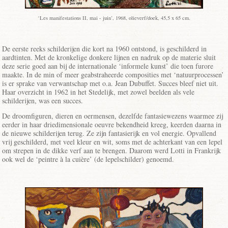
‘Les manifestations II, mai - juin’, 1968, olieverf/doek, 45,5 x 65 cm.
De eerste reeks schilderijen die kort na 1960 ontstond, is geschilderd in
aardtinten. Met de kronkelige donkere lijnen en nadruk op de materie sluit
deze serie goed aan bij de internationale ‘informele kunst’ die toen furore
maakte. In de min of meer geabstraheerde composities met ‘natuurprocessen’
is er sprake van verwantschap met o.a. Jean Dubuffet. Succes bleef niet uit.
Haar overzicht in 1962 in het Stedelijk, met zowel beelden als vele
schilderijen, was een succes.
De droomfiguren, dieren en oermensen, dezelfde fantasiewezens waarmee zij
eerder in haar driedimensionale oeuvre bekendheid kreeg, keerden daarna in
de nieuwe schilderijen terug. Ze zijn fantasierijk en vol energie. Opvallend
vrij geschilderd, met veel kleur en wit, soms met de achterkant van een lepel
om strepen in de dikke verf aan te brengen. Daarom werd Lotti in Frankrijk
ook wel de ‘peintre à la cuière’ (de lepelschilder) genoemd.