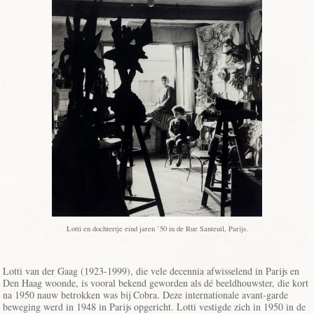
Lotti en dochtertje eind jaren ’50 in de Rue Santeuil, Parijs.
Lotti van der Gaag (1923-1999), die vele decennia afwisselend in Parijs en
Den Haag woonde, is vooral bekend geworden als dé beeldhouwster, die kort
na 1950 nauw betrokken was bij Cobra. Deze internationale avant-garde
beweging werd in 1948 in Parijs opgericht. Lotti vestigde zich in 1950 in de