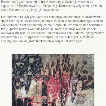
Franse hoofdstad, nadat zij in het Amsterdamse Stedelijk Museum de
expositie ‘13 Beeldhouwers uit Parijs’ zag. Kort daarna volgde zij lessen bij
Ossip Zadkine, die zij hogelijk bewonderde.
Het ontbrak haar aan geld voor een behoorlijk onderkomen, modellenwerk
stond haar tegen, waardoor zij noodgedwongen schoonmaakbaantjes aannam.
Zij belandde in het ateliercomplex met Cobra-ateliers van de Rue Santeuil in
Parijs, plakte iedere avond de ramen af, werkte er maar woonde er ook,
weliswaar illegaal. Er ontstonden -onder invloed van Zadkine- opengewerkte
beelden van klei of gips met uitstulpsels in alle richtingen. Opvallend
krachtig zijn ook de grote houtskooltekeningen uit deze jaren.