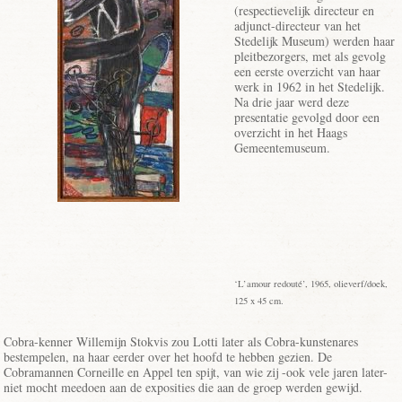
(respectievelijk directeur en
adjunct-directeur van het
Stedelijk Museum) werden haar
pleitbezorgers, met als gevolg
een eerste overzicht van haar
werk in 1962 in het Stedelijk.
Na drie jaar werd deze
presentatie gevolgd door een
overzicht in het Haags
Gemeentemuseum.
‘L’amour redouté’, 1965, olieverf/doek,
125 x 45 cm.
Cobra-kenner Willemijn Stokvis zou Lotti later als Cobra-kunstenares
bestempelen, na haar eerder over het hoofd te hebben gezien. De
Cobramannen Corneille en Appel ten spijt, van wie zij -ook vele jaren later-
niet mocht meedoen aan de exposities die aan de groep werden gewijd.