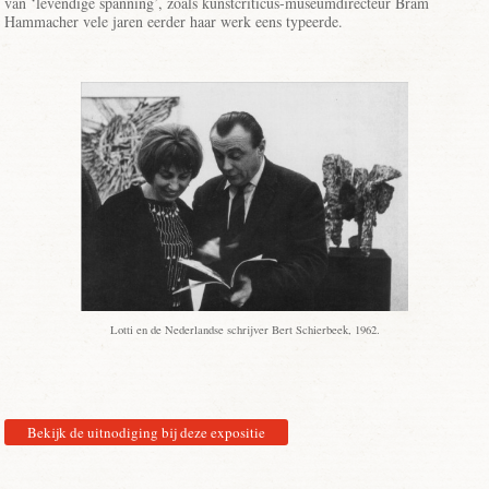
van ‘levendige spanning’, zoals kunstcriticus-museumdirecteur Bram
Hammacher vele jaren eerder haar werk eens typeerde.
Lotti en de Nederlandse schrijver Bert Schierbeek, 1962.
Bekijk de uitnodiging bij deze expositie