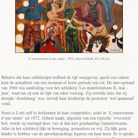
'L’enterrement d‘une sainte’, 1972, olieverf/doek, 65 x 90 cm.
Behalve dat haar schilderijen treffend de tijd weergeven, speelt een enkele
keer de actualiteit van een moment of korte periode een rol. De mei-opstand
van 1968 was aanleiding voor het schilderij ‘Les manifestations II, mai -
juin’, waarvan zij ook de lijst van tekst voorzag. Zij vertelde later dat zij
destijds ‘doodsbang’ was, terwijl haar dochtertje de protesten ‘wel spannend’
vond.
Soms is Lotti zelf te herkennen in haar composities, zoals in ‘L’enterrement
d‘une sainte’ uit 1972. Geheel naakt, afgezien van een typische ‘oversized’
bril, wordt zij omringd door vier al dan niet goedaardige fantasiewezens.
Alles in het schilderij lijkt in beweging, grenzeloos en vrij. Zij lijkt geen
hinder te hebben van de sprookjesachtige figuren om haar heen. Er is sprake