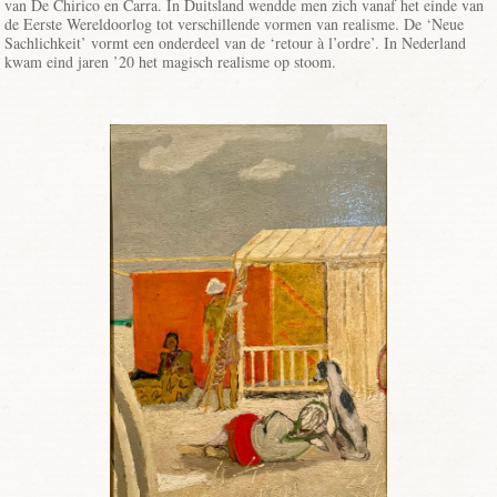
van De Chirico en Carra. In Duitsland wendde men zich vanaf het einde van
de Eerste Wereldoorlog tot verschillende vormen van realisme. De ‘Neue
Sachlichkeit’ vormt een onderdeel van de ‘retour à l’ordre’. In Nederland
kwam eind jaren ’20 het magisch realisme op stoom.