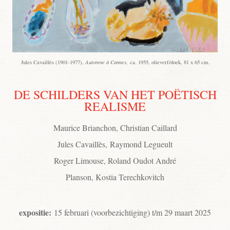
Jules Cavaillès (1901-1977),
Automne à Cannes
, ca. 1955, olieverf/doek, 81 x 65 cm.
DE SCHILDERS VAN HET POËTISCH
REALISME
Maurice Brianchon, Christian Caillard
Jules Cavaillès, Raymond Legueult
Roger Limouse, Roland Oudot André
Planson, Kostia Terechkovitch
expositie:
15 februari (voorbezichtiging) t/m 29 maart 2025